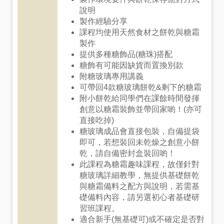
說明
製作經驗分享
課程均使用天然食材之餅乾與糖霜
製作
提供多種糖飾品(糖珠)搭配
糖飾有可能因缺貨而置換別款
附糖玻璃專用講義
可帶回4款糖玻璃餅乾&剩下的糖霜
附小餅乾給同學們在課餘時間發揮
創意以糖霜裝飾並帶回家喲！(亦可
直接吃掉)
糖玻璃成品會直接包裝，自備提袋
即可，若想裝回未乾燥之創意小餅
乾，請自備密封盒裝回喲！
此課程為糖霜趣味課程，故僅針對
糖玻璃詳細教學，無提供基礎餅乾
與糖霜備料之配方與說明，若需基
礎備料內容，請另選初心者基礎研
習班課程。
適合新手(無基礎可)或不確定是否對