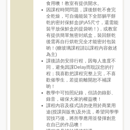
食用噢！教室有提供開水。
因課程時間問題，課後餅乾不會完
全乾燥，可自備能裝下全部躺平餅
乾的密封保鮮盒(約A5尺寸，還需能
裝平放保鮮盒的提袋喲！)，或教室
有提供簡單無密封紙盒，裝回餅乾
後需再自行烘乾完全才能密封包裝
喲！(糖玻璃課程請以課程內容敘述
為主)
課後請勿安排行程，因每人進度不
同，避免因課Delay而耽誤您的行
程；我喜歡把課程完整上完，不喜
歡催學生，若提前離開恕不補課
喲！
教學中可拍照紀錄，但請勿錄影、
錄音，確保大家的權益噢！
課程內容及樣式請勿使用於商業用
途(授課與販售)及外流，希望同學學
習技巧後，將所學應用並發揮創意
在自已的作品噢！