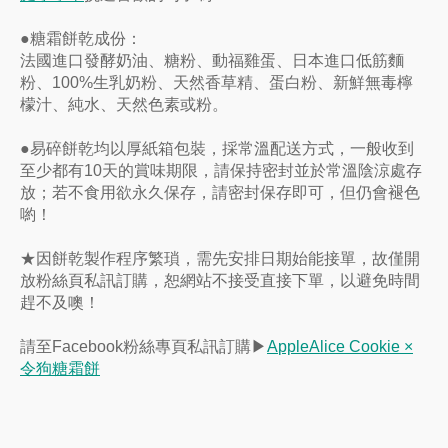
●糖霜餅乾成份：
法國進口發酵奶油、糖粉、動福雞蛋、日本進口低筋麵
粉、100%生乳奶粉、天然香草精、蛋白粉、新鮮無毒檸
檬汁、純水、天然色素或粉。
●易碎餅乾均以厚紙箱包裝，採常溫配送方式，一般收到
至少都有10天的賞味期限，請保持密封並於常溫陰涼處存
放；若不食用欲永久保存，請密封保存即可，但仍會褪色
喲！
★因餅乾製作程序繁瑣，需先安排日期始能接單，故僅開
放粉絲頁私訊訂購，恕網站不接受直接下單，以避免時間
趕不及噢！
請至Facebook粉絲專頁私訊訂購▶
A
ppleAlice Cookie ×
令狗糖霜餅