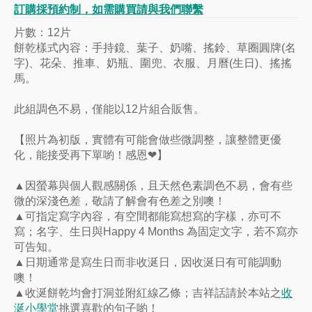
訂購採預約制，如需購買請與我們聯繫
片數：12片
餅乾樣式內容：手持鏡、葉子、奶嘴、搖鈴、草圈圓牌(名
字)、花朵、推車、奶瓶、圍兜、衣服、月曆(生日)、搖搖
馬。
此組調色不易，僅能以12片組合販售。
【照片為初版，實體有可能會做些微調整，讓整體更優
化，能接受再下單喲！感恩❤】
▲因螢幕與個人觀感關係，且天然色素調色不易，會有些
微的深淺色差，敬請了解會有色差之別噢！
▲可指定寫字內容，有空間都能寫想寫的字樣，亦可不
寫；名字、生日與Happy 4 Months 為固定文字，若不寫亦
可告知。
▲日期通常是寫生日而非收涎日，因收涎日有可能調動
噢！
▲收涎餅乾均會打洞並附紅線乙條；吉祥話請於本站之
收
涎小學堂
挑選喜歡的句子喲！