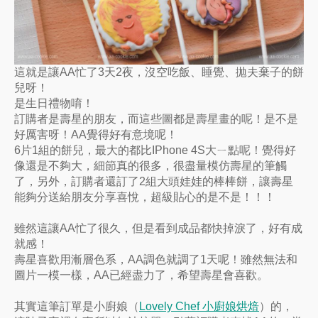
這就是讓AA忙了3天2夜，沒空吃飯、睡覺、拋夫棄子的餅
兒呀！
是生日禮物唷！
訂購者是壽星的朋友，而這些圖都是壽星畫的呢！是不是
好厲害呀！AA覺得好有意境呢！
6片1組的餅兒，最大的都比IPhone 4S大ㄧ點呢！覺得好
像還是不夠大，細節真的很多，很盡量模仿壽星的筆觸
了，另外，訂購者還訂了2組大頭娃娃的棒棒餅，讓壽星
能夠分送給朋友分享喜悅，超級貼心的是不是！！！
雖然這讓AA忙了很久，但是看到成品都快掉淚了，好有成
就感！
壽星喜歡用漸層色系，AA調色就調了1天呢！雖然無法和
圖片一模一樣，AA已經盡力了，希望壽星會喜歡。
其實這筆訂單是小廚娘（
Lovely Chef 小廚娘烘焙
）的，