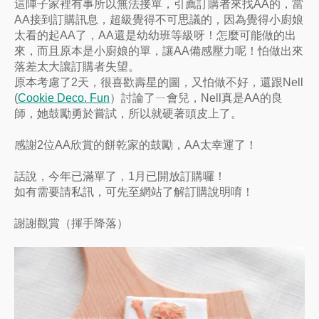
這陣子家裡有事所以無法接單，引薦訂購者來找AA的，當
AA接到訂購訊息，超級覺得不可思議的，因為覺得小廚娘
太看的起AA了，AA還是幼幼班等級呀！怎麼可能做的出
來，而且原本是小廚娘的單，讓AA備感壓力呢！怕做出來
落差太大讓訂購者失望。
原本考慮了2天，很喜歡壽星的圖，又怕做不好，還跟Nell
(
Cookie Deco. Fun
）討論了ㄧ會兒，Nell真是AA的良
師，她鼓勵勇於嘗試，所以就硬著頭皮上了。
感謝2位AA欣賞的餅乾家的鼓勵，AA太幸運了！
話說，今年已滿單了，1月已開放訂購囉！
如有需要請私訊，可先至網站了解訂購說明唷！
謝謝觀賞（揮手降落）